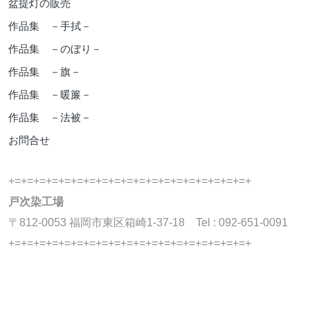
盆提灯の販売
作品集 －手拭－
作品集 －のぼり－
作品集 －旗－
作品集 －暖簾－
作品集 －法被－
お問合せ
+=+=+=+=+=+=+=+=+=+=+=+=+=+=+=+=+=+=+=+
戸次染工場
〒812-0053 福岡市東区箱崎1-37-18 Tel : 092-651-0091
+=+=+=+=+=+=+=+=+=+=+=+=+=+=+=+=+=+=+=+