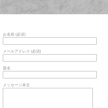
お名前 (必須)
メールアドレス (必須)
題名
メッセージ本文